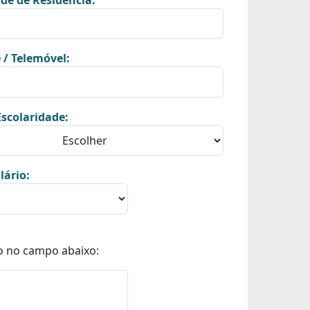
de de Residência:
 / Telemóvel:
scolaridade:
lário:
o no campo abaixo: