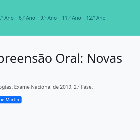
.º Ano
6.º Ano
9.º Ano
11.º Ano
12.º Ano
preensão Oral: Novas
gias. Exame Nacional de 2019, 2.ª Fase.
ue Martin