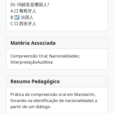
问: 玛丽亚是哪国人?
A □ 葡萄牙人
B ☑ 法国人
C □ 西班牙人
Matéria Associada
Compreensão Oral; Nacionalidades;
InterpretaçãoAuditiva
Resumo Pedagógico
Prática de compreensão oral em Mandarim,
focando na identificação de nacionalidades a
partir de um diálogo.