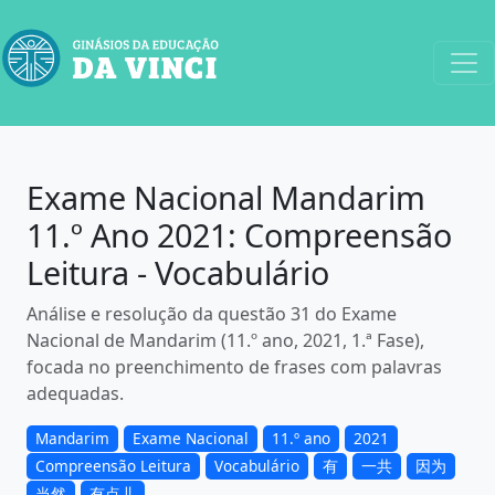
Exame Nacional Mandarim
11.º Ano 2021: Compreensão
Leitura - Vocabulário
Análise e resolução da questão 31 do Exame
Nacional de Mandarim (11.º ano, 2021, 1.ª Fase),
focada no preenchimento de frases com palavras
adequadas.
Mandarim
Exame Nacional
11.º ano
2021
Compreensão Leitura
Vocabulário
有
一共
因为
当然
有点儿