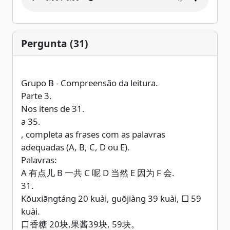
Pergunta (31)
Grupo B - Compreensão da leitura.
Parte 3.
Nos itens de 31.
a 35.
, completa as frases com as palavras
adequadas (A, B, C, D ou E).
Palavras:
A 有点儿 B 一共 C 呢 D 当然 E 因为 F 会.
31.
Kŏuxiāngtáng 20 kuài, guŏjiàng 39 kuài, □ 59
kuài.
口香糖 20块,果酱39块, 59块。