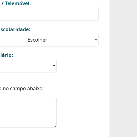
 / Telemóvel:
scolaridade:
lário:
o no campo abaixo: