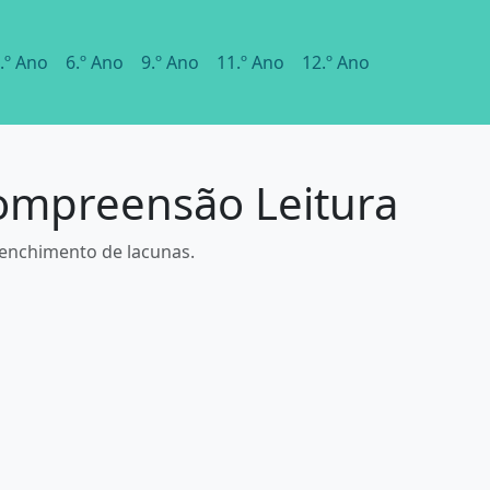
.º Ano
6.º Ano
9.º Ano
11.º Ano
12.º Ano
Compreensão Leitura
eenchimento de lacunas.