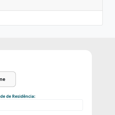
ine
de de Residência: