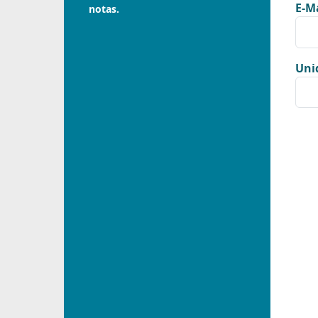
E-Ma
notas.
Uni