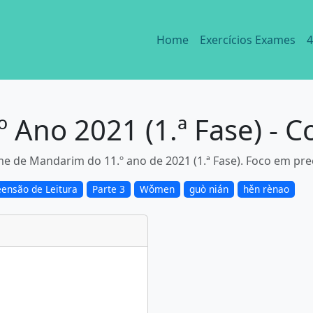
Home
Exercícios Exames
4
Ano 2021 (1.ª Fase) - 
me de Mandarim do 11.º ano de 2021 (1.ª Fase). Foco em pr
ensão de Leitura
Parte 3
Wǒmen
guò nián
hěn rènao