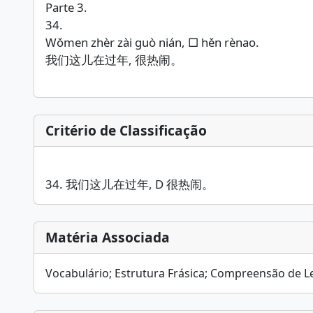
Parte 3.
34.
Wǒmen zhèr zài guò nián, □ hěn rènao.
我们这儿在过年, 很热闹。
Critério de Classificação
34. 我们这儿在过年, D 很热闹。
Matéria Associada
Vocabulário; Estrutura Frásica; Compreensão de L