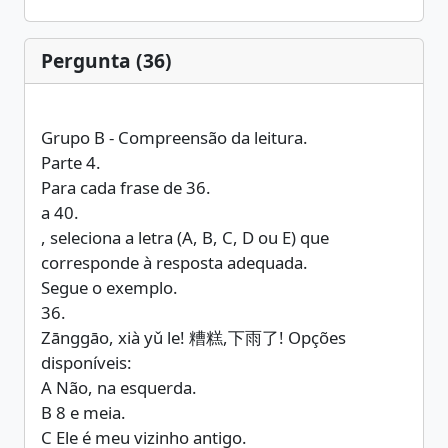
Pergunta (36)
Grupo B - Compreensão da leitura.
Parte 4.
Para cada frase de 36.
a 40.
, seleciona a letra (A, B, C, D ou E) que
corresponde à resposta adequada.
Segue o exemplo.
36.
Zānggāo, xià yǔ le! 糟糕,下雨了! Opções
disponíveis:
A Não, na esquerda.
B 8 e meia.
C Ele é meu vizinho antigo.