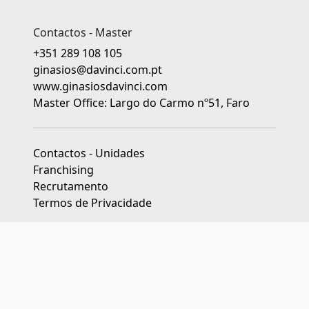
Contactos - Master
+351 289 108 105
ginasios@davinci.com.pt
www.ginasiosdavinci.com
Master Office: Largo do Carmo nº51, Faro
Contactos - Unidades
Franchising
Recrutamento
Termos de Privacidade
As unidades franchisadas dos Ginásios da Educação Da Vinci
são jurídica e financeiramente independentes.
Livro de Reclamações
|
Centros de Arbitragem de Conflitos de
Consumo