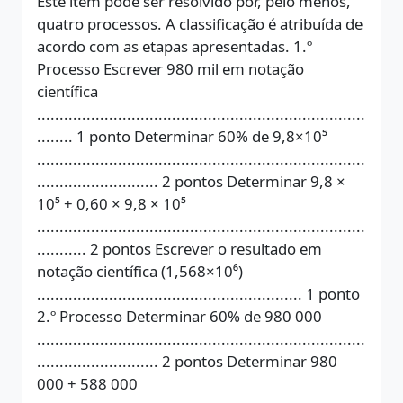
Este item pode ser resolvido por, pelo menos,
quatro processos. A classificação é atribuída de
acordo com as etapas apresentadas. 1.º
Processo Escrever 980 mil em notação
científica
.........................................................................
........ 1 ponto Determinar 60% de 9,8×10⁵
.........................................................................
........................... 2 pontos Determinar 9,8 ×
10⁵ + 0,60 × 9,8 × 10⁵
.........................................................................
........... 2 pontos Escrever o resultado em
notação científica (1,568×10⁶)
........................................................... 1 ponto
2.º Processo Determinar 60% de 980 000
.........................................................................
........................... 2 pontos Determinar 980
000 + 588 000