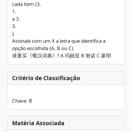
cada item (3.
1.
a 3.
3.
).
Assinale com um X a letra que identifica a
opção escolhida (A, B ou C).
谁要买《葡汉词典》? A 玛丽亚 B 努诺 C 家明
Critério de Classificação
Chave: B
Matéria Associada