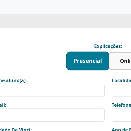
Explicações:
Presencial
Onl
e aluno(a):
Localida
il:
Telefone
dade Da Vinci:
Ano de E