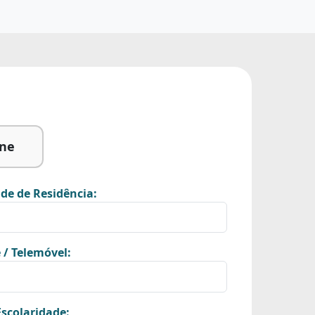
ine
de de Residência:
 / Telemóvel:
scolaridade: