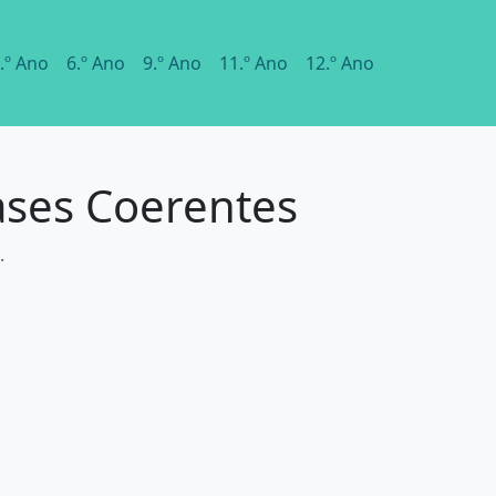
.º Ano
6.º Ano
9.º Ano
11.º Ano
12.º Ano
ases Coerentes
.