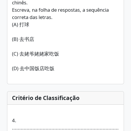
chinês.
Escreva, na folha de respostas, a sequência
correta das letras.
(A) 打球
(B) 去书店
(C) 去姥爷姥姥家吃饭
(D) 去中国饭店吃饭
Critério de Classificação
4.
.........................................................................