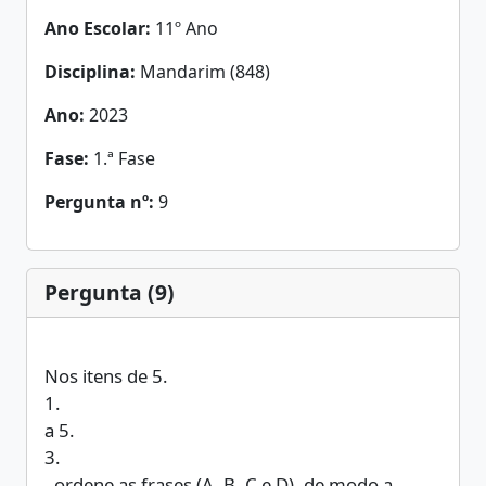
Ano Escolar:
11º Ano
Disciplina:
Mandarim (848)
Ano:
2023
Fase:
1.ª Fase
Pergunta nº:
9
Pergunta (9)
Nos itens de 5.
1.
a 5.
3.
, ordene as frases (A, B, C e D), de modo a