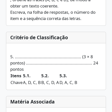
obter um texto coerente.
Escreva, na folha de respostas, o número do
item e a sequência correta das letras.
Critério de Classificação
5. ..................................................... (3 × 8
pontos) ..................................................... 24
pontos
Itens
5.1.
5.2.
5.3.
Chave
A, D, C, B
B, C, D, A
D, A, C, B
Matéria Associada