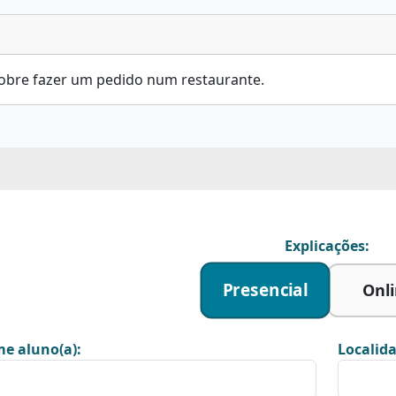
obre fazer um pedido num restaurante.
Explicações:
Presencial
Onl
e aluno(a):
Localida