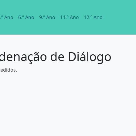
.º Ano
6.º Ano
9.º Ano
11.º Ano
12.º Ano
rdenação de Diálogo
pedidos.