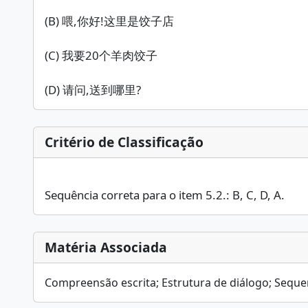
(B) 喂,你好!这里是饺子店
(C) 我要20个羊肉饺子
(D) 请问,送到哪里?
Critério de Classificação
Sequência correta para o item 5.2.: B, C, D, A.
Matéria Associada
Compreensão escrita; Estrutura de diálogo; Seque