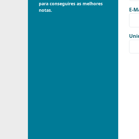
para conseguires as melhores
E-Ma
notas.
Uni