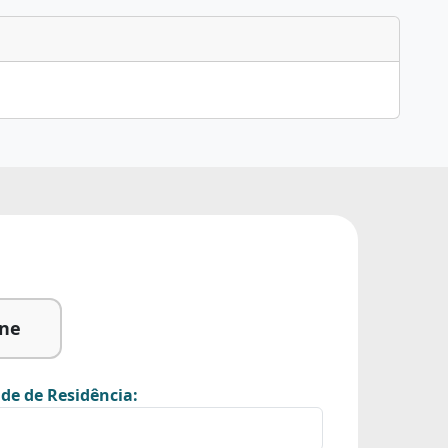
ine
de de Residência: