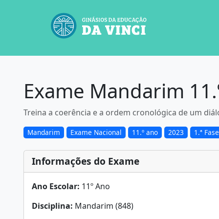
Exame Mandarim 11.º 
Treina a coerência e a ordem cronológica de um diá
Mandarim
Exame Nacional
11.º ano
2023
1.ª Fase
Informações do Exame
Ano Escolar:
11º Ano
Disciplina:
Mandarim (848)