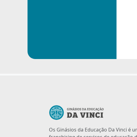
Os Ginásios da Educação Da Vinci é 
franchising de serviços de educação d