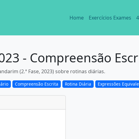
Home
Exercícios Exames
4
23 - Compreensão Escri
darim (2.ª Fase, 2023) sobre rotinas diárias.
ário
Compreensão Escrita
Rotina Diária
Expressões Equivale