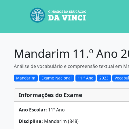
Mandarim 11.º Ano 20
Análise de vocabulário e compreensão textual em Man
Mandarim
Exame Nacional
11.º Ano
2023
Vocabul
Informações do Exame
Ano Escolar:
11º Ano
Disciplina:
Mandarim (848)