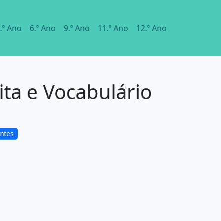
.º Ano
6.º Ano
9.º Ano
11.º Ano
12.º Ano
ta e Vocabulário
ntes