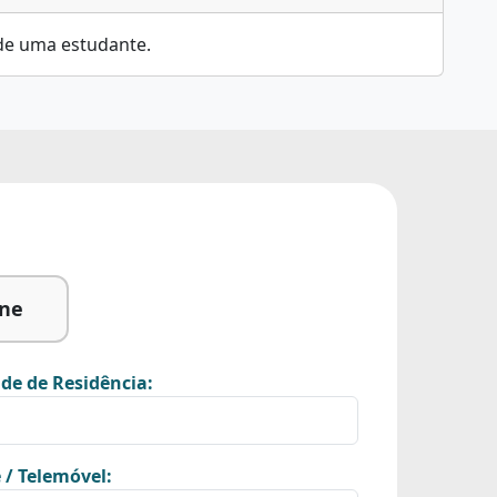
 de uma estudante.
ine
de de Residência:
 / Telemóvel: