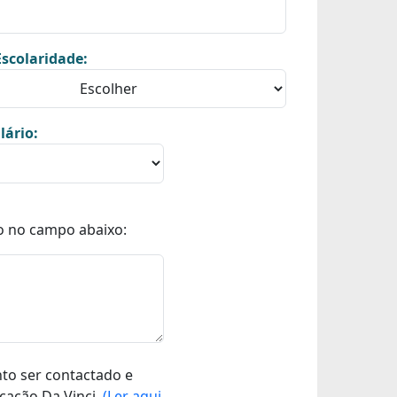
scolaridade:
lário:
o no campo abaixo:
nto ser contactado e
cação Da Vinci.
(Ler aqui