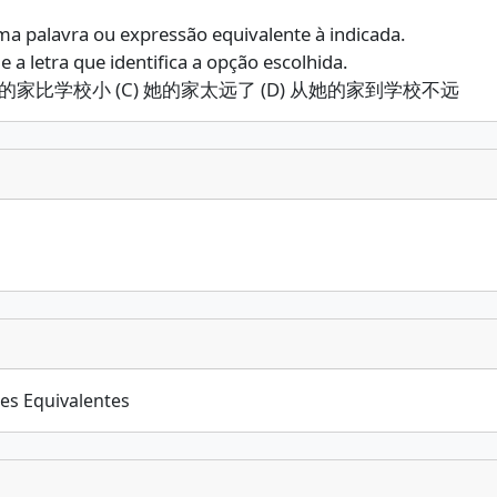
uma palavra ou expressão equivalente à indicada.
 a letra que identifica a opção escolhida.
她的家比学校小 (C) 她的家太远了 (D) 从她的家到学校不远
ões Equivalentes