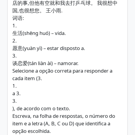
店的事,但他有空就和我去打乒乓球。 我很想中
国,也很想您。 王小雨.
词语:
1.
生活(shēng huó) – vida.
2.
愿意(yuàn yì) – estar disposto a.
3.
谈恋爱(tán liàn ài) – namorar.
Selecione a opção correta para responder a
cada item (3.
1.
a 3.
3.
), de acordo com o texto.
Escreva, na folha de respostas, o número do
item e a letra (A, B, C ou D) que identifica a
opção escolhida.