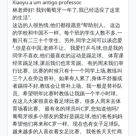
Xiaoyu a um antigo professor.
林老师好! 我到葡萄牙一年了,我已经适应了这里
的生活¹.
这边的人很热情,他们都很愿意²帮助别人。 这边
的学校和中国不一样。每个班的学生人数不多,一
般只有二三十个学生。另外,同学之间可以谈恋爱
³,但是在中国,老师不让。 我爱打乒乓球,但是我的
同学不喜欢,他们最喜欢的运动是踢足球。 体育课
经常踢足球,课后我们也常常踢。 有的周末我们举
行比赛。比赛的时候只有十一个同学上场,教练叫
三个人在旁边替补。如果有人累了,身体不舒服或
者踢得不好,教练会让替补上场。我一般是替补队
员。希望明年比赛时教练让我踢一个半小时球。
在这儿大家很喜欢看足球比赛。很多人周末去体
育场看比赛。 最有名的球员叫C罗,您知道他吗?
葡萄牙很多小朋友的爱好是踢足球,他们爸爸妈妈
希望他们将来和C罗一样。现在也有女子足球队,
越来越多的人喜欢看女足比赛。 我爸爸天天忙商