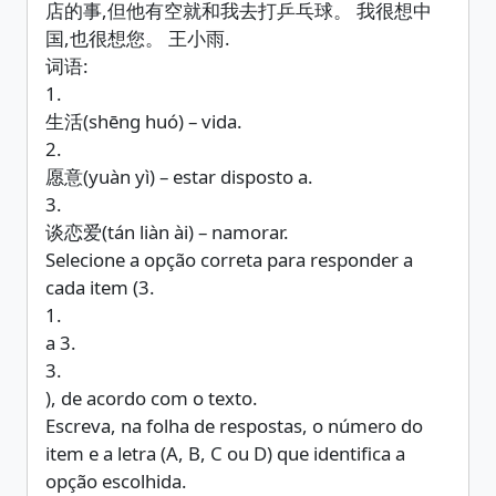
店的事,但他有空就和我去打乒乓球。 我很想中
国,也很想您。 王小雨.
词语:
1.
生活(shēng huó) – vida.
2.
愿意(yuàn yì) – estar disposto a.
3.
谈恋爱(tán liàn ài) – namorar.
Selecione a opção correta para responder a
cada item (3.
1.
a 3.
3.
), de acordo com o texto.
Escreva, na folha de respostas, o número do
item e a letra (A, B, C ou D) que identifica a
opção escolhida.