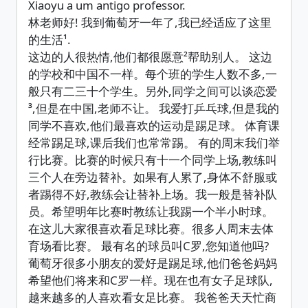
Xiaoyu a um antigo professor.
林老师好! 我到葡萄牙一年了,我已经适应了这里
的生活¹.
这边的人很热情,他们都很愿意²帮助别人。 这边
的学校和中国不一样。每个班的学生人数不多,一
般只有二三十个学生。另外,同学之间可以谈恋爱
³,但是在中国,老师不让。 我爱打乒乓球,但是我的
同学不喜欢,他们最喜欢的运动是踢足球。 体育课
经常踢足球,课后我们也常常踢。 有的周末我们举
行比赛。比赛的时候只有十一个同学上场,教练叫
三个人在旁边替补。如果有人累了,身体不舒服或
者踢得不好,教练会让替补上场。我一般是替补队
员。希望明年比赛时教练让我踢一个半小时球。
在这儿大家很喜欢看足球比赛。很多人周末去体
育场看比赛。 最有名的球员叫C罗,您知道他吗?
葡萄牙很多小朋友的爱好是踢足球,他们爸爸妈妈
希望他们将来和C罗一样。现在也有女子足球队,
越来越多的人喜欢看女足比赛。 我爸爸天天忙商