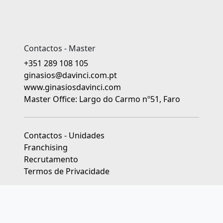
Contactos - Master
+351 289 108 105
ginasios@davinci.com.pt
www.ginasiosdavinci.com
Master Office: Largo do Carmo nº51, Faro
Contactos - Unidades
Franchising
Recrutamento
Termos de Privacidade
As unidades franchisadas dos Ginásios da Educação Da Vinci
são jurídica e financeiramente independentes.