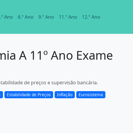
.º Ano
6.º Ano
9.º Ano
11.º Ano
12.º Ano
omia A 11º Ano Exame
tabilidade de preços e supervisão bancária.
s
Estabilidade de Preços
Inflação
Eurosistema