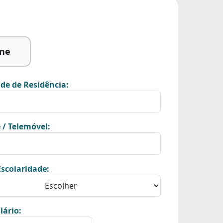
ine
de de Residência:
 / Telemóvel:
scolaridade:
lário: