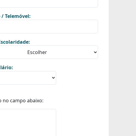
 / Telemóvel:
scolaridade:
lário:
o no campo abaixo: