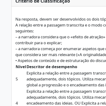
Critério de Classificação
Na resposta, devem ser desenvolvidos os dois tóp
A relação entre a passagem transcrita e o modo c
seguintes:
– a narradora considera que o «efeito de atração» (l
contribuir para o explicar;
– a narradora começa por enumerar aspetos que nã
que considera ser mais relevante («A originalidade
Nível
Descritor de desempenho
Explicita a relação entre a passagem trans
5
adequadamente, dois tópicos. Utiliza meca
global a progressão e o encadeamento das i
Explicita a relação entre a passagem trans
adequadamente, dois tópicos. Utiliza mec
4
encadeamento das ideias. OU Explicita a re