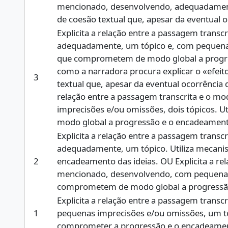
mencionado, desenvolvendo, adequadamente
de coesão textual que, apesar da eventual 
Explicita a relação entre a passagem trans
adequadamente, um tópico e, com pequenas 
que comprometem de modo global a progress
como a narradora procura explicar o «efei
3
textual que, apesar da eventual ocorrência
relação entre a passagem transcrita e o m
imprecisões e/ou omissões, dois tópicos. U
modo global a progressão e o encadeamento
Explicita a relação entre a passagem trans
adequadamente, um tópico. Utiliza mecani
2
encadeamento das ideias. OU Explicita a re
mencionado, desenvolvendo, com pequenas i
comprometem de modo global a progressão
Explicita a relação entre a passagem trans
1
pequenas imprecisões e/ou omissões, um tó
comprometer a progressão e o encadeament