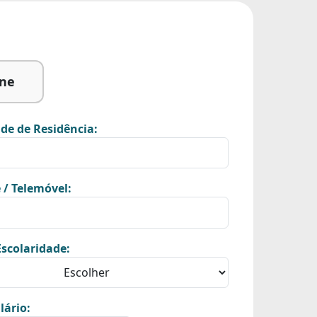
ine
de de Residência:
 / Telemóvel:
scolaridade:
lário: