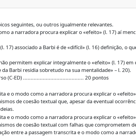
icos seguintes, ou outros igualmente relevantes.
omo a narradora procura explicar o «efeito» (l. 17) aí men
. 17) associado a Barbi é de «difícil» (l. 16) definição, o q
o permitem explicar integralmente o «efeito» (l. 17) em c
 da Barbi residia sobretudo na sua mentalidade» – l. 20).
crita e o modo como a narradora procura explicar o «efeit
nismos de coesão textual que, apesar da eventual ocorrên
deias.
crita e o modo como a narradora procura explicar o «efeit
anismos de coesão textual com falhas que comprometem de
lação entre a passagem transcrita e o modo como a narrador