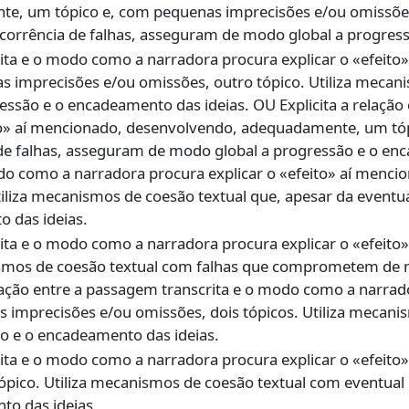
, um tópico e, com pequenas imprecisões e/ou omissões,
ocorrência de falhas, asseguram de modo global a progres
crita e o modo como a narradora procura explicar o «efeit
imprecisões e/ou omissões, outro tópico. Utiliza mecani
ão e o encadeamento das ideias. OU Explicita a relação 
to» aí mencionado, desenvolvendo, adequadamente, um tóp
 de falhas, asseguram de modo global a progressão e o enc
odo como a narradora procura explicar o «efeito» aí men
tiliza mecanismos de coesão textual que, apesar da eventu
 das ideias.
crita e o modo como a narradora procura explicar o «efeit
smos de coesão textual com falhas que comprometem de m
lação entre a passagem transcrita e o modo como a narrador
mprecisões e/ou omissões, dois tópicos. Utiliza mecanis
 e o encadeamento das ideias.
crita e o modo como a narradora procura explicar o «efei
pico. Utiliza mecanismos de coesão textual com eventual
o das ideias.