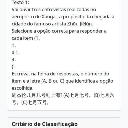
Texto 1:
Vai ouvir três entrevistas realizadas no
aeroporto de Xangai, a propósito da chegada à
cidade do famoso artista Zhōu Jiélún.
Selecione a opção correta para responder a
cada item (1.
1.
a 1.
4.
).
Escreva, na folha de respostas, o número do
item e a letra (A, B ou C) que identifica a opção
escolhida.
周杰伦几月几号到上海? (A)七月七号。(B)七月六
号。(C)七月五号。
Critério de Classificação