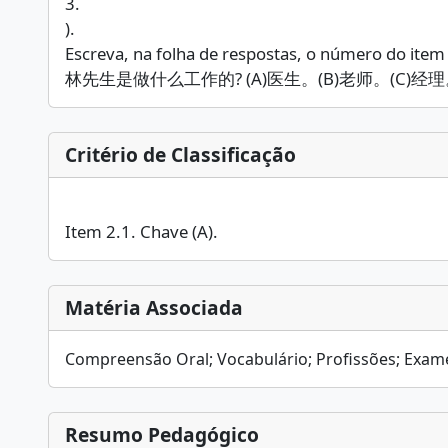
3.
).
Escreva, na folha de respostas, o número do item e 
林先生是做什么工作的? (A)医生。(B)老师。(C)经
Critério de Classificação
Item 2.1. Chave (A).
Matéria Associada
Compreensão Oral; Vocabulário; Profissões; Exame
Resumo Pedagógico