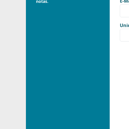
E-Ma
notas.
Uni