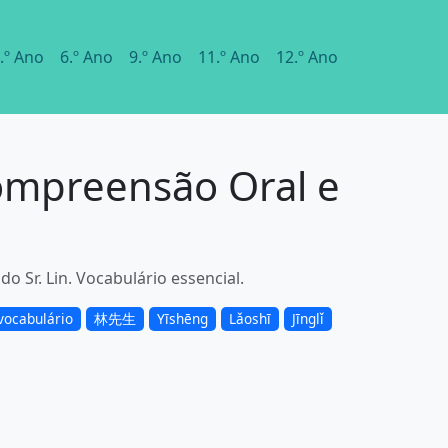
.º Ano
6.º Ano
9.º Ano
11.º Ano
12.º Ano
ompreensão Oral e
 Sr. Lin. Vocabulário essencial.
vocabulário
林先生
Yīshēng
Lǎoshī
Jīnglǐ