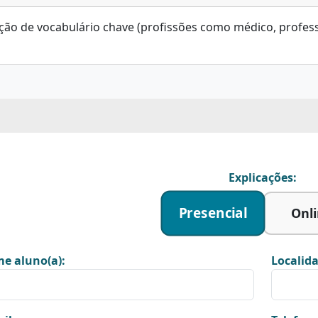
ação de vocabulário chave (profissões como médico, profes
Explicações:
Presencial
Onl
e aluno(a):
Localida