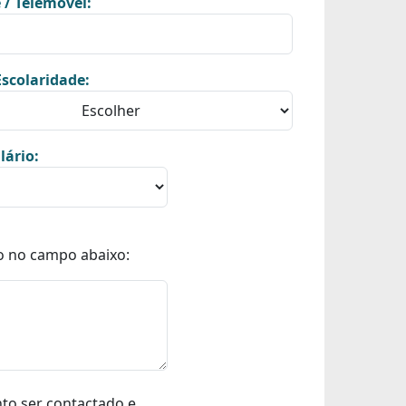
 / Telemóvel:
scolaridade:
lário:
o no campo abaixo:
nto ser contactado e