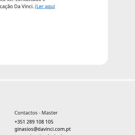
cação Da Vinci.
(Ler aqui
Contactos - Master
+351 289 108 105
ginasios@davinci.com.pt