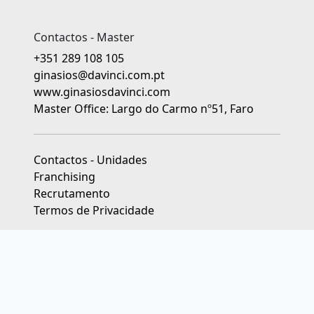
Contactos - Master
+351 289 108 105
ginasios@davinci.com.pt
www.ginasiosdavinci.com
Master Office: Largo do Carmo nº51, Faro
Contactos - Unidades
Franchising
Recrutamento
Termos de Privacidade
As unidades franchisadas dos Ginásios da Educação Da Vinci
são jurídica e financeiramente independentes.
Livro de Reclamações
|
Centros de Arbitragem de Conflitos de
Consumo