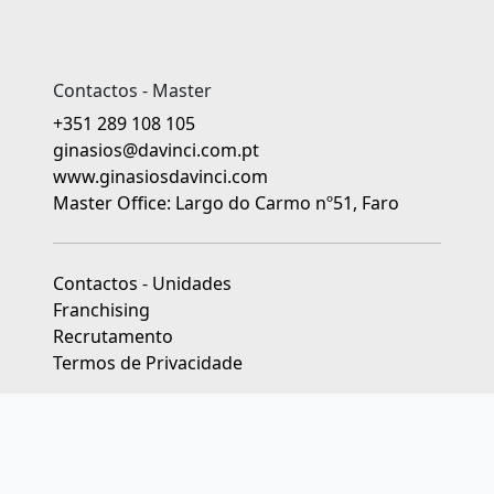
Contactos - Master
+351 289 108 105
ginasios@davinci.com.pt
www.ginasiosdavinci.com
Master Office: Largo do Carmo nº51, Faro
Contactos - Unidades
Franchising
Recrutamento
Termos de Privacidade
As unidades franchisadas dos Ginásios da Educação Da Vinci
são jurídica e financeiramente independentes.
Livro de Reclamações
|
Centros de Arbitragem de Conflitos de