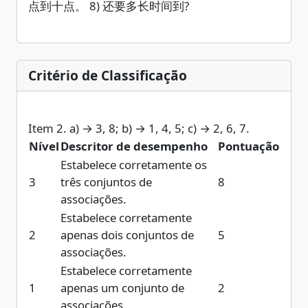
点到十点。 8) 还要多长时间到?
Critério de Classificação
Item 2. a) → 3, 8; b) → 1, 4, 5; c) → 2, 6, 7.
Nível
Descritor de desempenho
Pontuação
Estabelece corretamente os
3
três conjuntos de
8
associações.
Estabelece corretamente
2
apenas dois conjuntos de
5
associações.
Estabelece corretamente
1
apenas um conjunto de
2
associações.