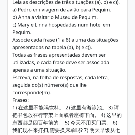
Leia as descrições de três situações (a), b) e c)).
a) Pedro em viagem de avião para Pequim.
b) Anna a visitar o Museu de Pequim.
c) Mary e Linna hospedadas num hotel em
Pequim.
Associe cada frase (1 a 8) a uma das situações
apresentadas na tabela (a), b) e c)).
Todas as frases apresentadas devem ser
utilizadas, e cada frase deve ser associada
apenas a uma situação.
Escreva, na folha de respostas, cada letra,
seguida do(s) número(s) que lhe
corresponde(m).
Frases:
1) 在这里不能喝饮料。 2) 这里有游泳池。 3) 请
把书包放在行李架上面或者座椅下面。 4) 这里的
东西都是四百年前的。 5) 今天不用买门票。 6)
我们现在来打扫,需要换床单吗? 7) 明天早饭从七