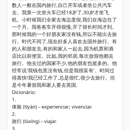
数人一般在国内旅行,自己开车或者坐公共汽车
去。我第一次坐火车已经18岁了,30岁才坐飞
机。小时候我们全家去海边度假,我们在海边住了
一个月。我爸爸车开得很慢,开了很长时间才到。
那时候我的一个好朋友家没有钱,所以不能出去旅
行。时代不同了,现在好多人喜欢去国外旅行。有
的人和朋友去,有的和家人一起去,因为机票和酒
店比以前便宜。比如,我的邻居,每次放假他都去
旅行。他去过的国家不少,他的朋友也挺多的。他
经常说'我钱包里没有钱,但是我很富有'。时间过
得真快!我已经工作了,总是很忙,很少去旅行。但
是今年暑假我和家人要去英国.
Dicionário:
1.
体验 (tīyàn) – experienciar; vivenciar.
2.
旅行 (lŭxíng) – viajar.
3.