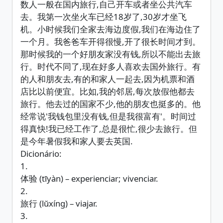
数人一般在国内旅行,自己开车或者坐公共汽车
去。我第一次坐火车已经18岁了,30岁才坐飞
机。小时候我们全家去海边度假,我们在海边住了
一个月。我爸爸车开得很慢,开了很长时间才到。
那时候我的一个好朋友家没有钱,所以不能出去旅
行。时代不同了,现在好多人喜欢去国外旅行。有
的人和朋友去,有的和家人一起去,因为机票和酒
店比以前便宜。比如,我的邻居,每次放假他都去
旅行。他去过的国家不少,他的朋友也挺多的。他
经常说'我钱包里没有钱,但是我很富有'。时间过
得真快!我已经工作了,总是很忙,很少去旅行。但
是今年暑假我和家人要去英国.
Dicionário:
1.
体验 (tīyàn) – experienciar; vivenciar.
2.
旅行 (lŭxíng) – viajar.
3.