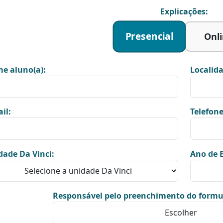
Explicações:
Presencial
Onl
e aluno(a):
Localida
il:
Telefone
dade Da Vinci:
Ano de E
Responsável pelo preenchimento do formu