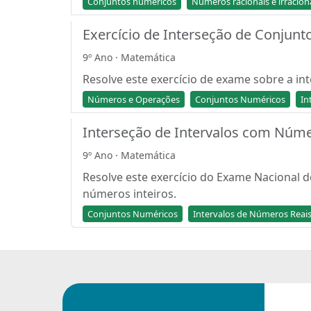
Conjuntos numéricos
Números racionais e irracion
Exercício de Interseção de Conjunto
9º Ano · Matemática
Resolve este exercício de exame sobre a in
Números e Operações
Conjuntos Numéricos
In
Interseção de Intervalos com Núme
9º Ano · Matemática
Resolve este exercício do Exame Nacional 
números inteiros.
Conjuntos Numéricos
Intervalos de Números Reai