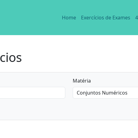
Home
Exercícios de Exames
4
cios
Matéria