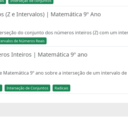
ais
Interseção de conjuntos
s (Z e Intervalos) | Matemática 9º Ano
terseção do conjunto dos números inteiros (Z) com um inte
tervalos de Números Reais
ros Inteiros | Matemática 9º ano
de Matemática 9º ano sobre a interseção de um intervalo d
s
Interseção de Conjuntos
Radicais