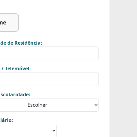
ine
de de Residência:
 / Telemóvel:
scolaridade:
lário: