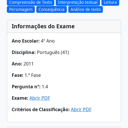
Compreensão de Texto
Interpretação textual
Leitura
Personagem
Consequência
Análise de texto
Informações do Exame
Ano Escolar:
4º Ano
Disciplina:
Português (41)
Ano:
2011
Fase:
1.ª Fase
Pergunta nº:
1.4
Exame:
Abrir PDF
Critérios de Classificação:
Abrir PDF