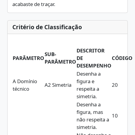
acabaste de traçar.
Critério de Classificação
DESCRITOR
SUB-
PARÂMETRO
DE
CÓDIGO
PARÂMETRO
DESEMPENHO
Desenha a
A Domínio
figura e
A2 Simetria
20
técnico
respeita a
simetria.
Desenha a
figura, mas
10
não respeita a
simetria.