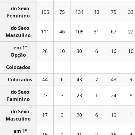
do Sexo
195
75
134
40
75
33
Feminino
do Sexo
111
46
105
31
67
22
Masculino
em 1ª
26
10
30
6
16
10
Opção
Colocados
Colocados
44
6
43
7
43
9
do Sexo
27
3
23
1
24
8
Feminino
do Sexo
17
3
20
6
19
1
Masculino
em 1ª
15
2
21
2
16
4