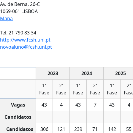
Av. de Berna, 26-C
1069-061 LISBOA
Mapa
Tel: 21 790 83 34
http://www.fcsh.unl.pt
novoaluno@fcsh.unl.pt
2023
2024
2025
1ª
2ª
1ª
2ª
1ª
2ª
Fase
Fase
Fase
Fase
Fase
Fas
Vagas
43
4
43
7
43
4
Candidatos
Candidatos
306
121
239
71
142
55