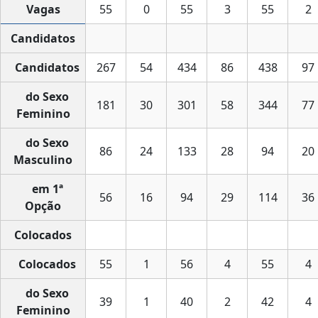
Vagas
55
0
55
3
55
2
Candidatos
Candidatos
267
54
434
86
438
97
do Sexo
181
30
301
58
344
77
Feminino
do Sexo
86
24
133
28
94
20
Masculino
em 1ª
56
16
94
29
114
36
Opção
Colocados
Colocados
55
1
56
4
55
4
do Sexo
39
1
40
2
42
4
Feminino