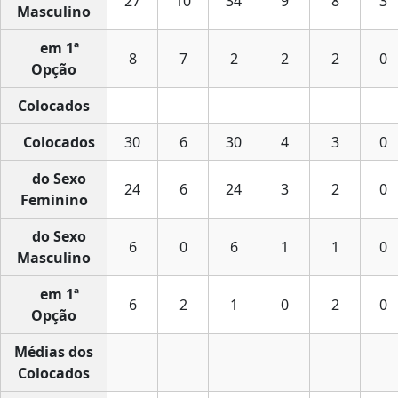
27
10
34
9
8
3
Masculino
em 1ª
8
7
2
2
2
0
Opção
Colocados
Colocados
30
6
30
4
3
0
do Sexo
24
6
24
3
2
0
Feminino
do Sexo
6
0
6
1
1
0
Masculino
em 1ª
6
2
1
0
2
0
Opção
Médias dos
Colocados