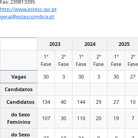
Fax: 239813395
http://www.estesc.ipc.pt
geral@estescoimbra.pt
2023
2024
2025
1ª
2ª
1ª
2ª
1ª
2ª
Fase
Fase
Fase
Fase
Fase
Fase
Vagas
30
3
30
3
30
27
Candidatos
Candidatos
134
40
144
29
27
10
do Sexo
107
30
110
20
19
7
Feminino
do Sexo