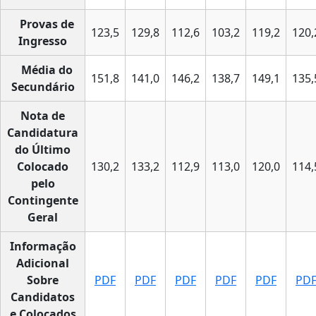
Provas de
123,5
129,8
112,6
103,2
119,2
120,
Ingresso
Média do
151,8
141,0
146,2
138,7
149,1
135,
Secundário
Nota de
Candidatura
do Último
Colocado
130,2
133,2
112,9
113,0
120,0
114,
pelo
Contingente
Geral
Informação
Adicional
Sobre
PDF
PDF
PDF
PDF
PDF
PD
Candidatos
e Colocados