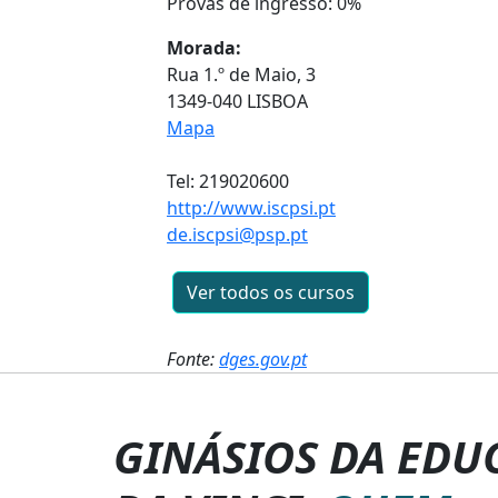
Provas de ingresso: 0%
Morada:
Rua 1.º de Maio, 3
1349-040 LISBOA
Mapa
Tel: 219020600
http://www.iscpsi.pt
de.iscpsi@psp.pt
Ver todos os cursos
Fonte:
dges.gov.pt
GINÁSIOS DA EDU