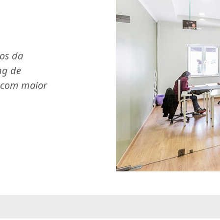
ios da
ng de
s com maior