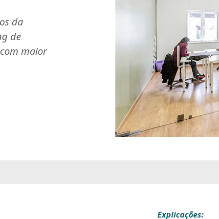
ios da
ng de
s com maior
Explicações: