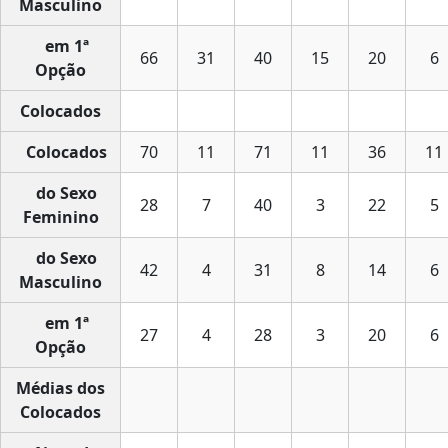
Masculino
em 1ª
66
31
40
15
20
6
Opção
Colocados
Colocados
70
11
71
11
36
11
do Sexo
28
7
40
3
22
5
Feminino
do Sexo
42
4
31
8
14
6
Masculino
em 1ª
27
4
28
3
20
6
Opção
Médias dos
Colocados