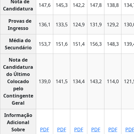
Nota de
147,6
145,3
142,2
147,8
138,8
134,
Candidatura
Provas de
136,1
133,5
124,9
131,9
129,2
130,
Ingresso
Média do
153,7
151,6
151,4
156,3
148,3
139,
Secundário
Nota de
Candidatura
do Último
Colocado
139,0
141,5
134,4
143,2
114,0
121,
pelo
Contingente
Geral
Informação
Adicional
Sobre
PDF
PDF
PDF
PDF
PDF
PD