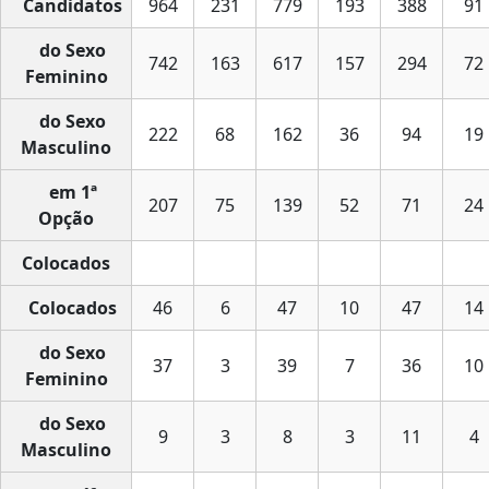
Candidatos
964
231
779
193
388
91
do Sexo
742
163
617
157
294
72
Feminino
do Sexo
222
68
162
36
94
19
Masculino
em 1ª
207
75
139
52
71
24
Opção
Colocados
Colocados
46
6
47
10
47
14
do Sexo
37
3
39
7
36
10
Feminino
do Sexo
9
3
8
3
11
4
Masculino