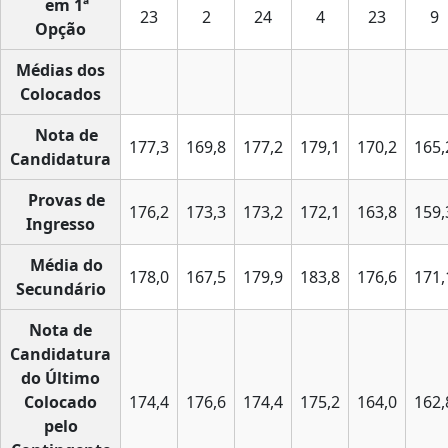
em 1ª
23
2
24
4
23
9
Opção
Médias dos
Colocados
Nota de
177,3
169,8
177,2
179,1
170,2
165,
Candidatura
Provas de
176,2
173,3
173,2
172,1
163,8
159,
Ingresso
Média do
178,0
167,5
179,9
183,8
176,6
171,
Secundário
Nota de
Candidatura
do Último
Colocado
174,4
176,6
174,4
175,2
164,0
162,
pelo