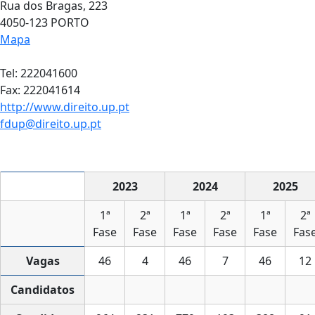
Rua dos Bragas, 223
4050-123 PORTO
Mapa
Tel: 222041600
Fax: 222041614
http://www.direito.up.pt
fdup@direito.up.pt
2023
2024
2025
1ª
2ª
1ª
2ª
1ª
2ª
Fase
Fase
Fase
Fase
Fase
Fas
Vagas
46
4
46
7
46
12
Candidatos