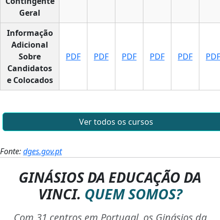
Contingente
Geral
Informação
Adicional
Sobre
PDF
PDF
PDF
PDF
PDF
PD
Candidatos
e Colocados
Ver todos os cursos
Fonte:
dges.gov.pt
GINÁSIOS DA EDUCAÇÃO DA
VINCI.
QUEM SOMOS?
Com 31 centros em Portugal, os Ginásios da