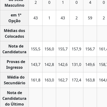
2
0
1
0
4
0
Masculino
em 1ª
43
1
43
2
59
2
Opção
Médias dos
Colocados
Nota de
155,5
156,0
155,7
157,9
156,7
161,
Candidatura
Provas de
143,7
142,8
142,6
131,0
149,6
158,
Ingresso
Média do
161,8
163,0
162,7
172,4
163,8
164,
Secundário
Nota de
Candidatura
do Último