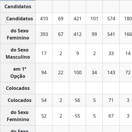
Candidatos
Candidatos
410
69
421
101
574
180
do Sexo
393
67
412
99
541
166
Feminino
do Sexo
17
2
9
2
33
14
Masculino
em 1ª
94
22
100
34
143
72
Opção
Colocados
Colocados
54
2
56
5
71
3
do Sexo
52
2
55
5
67
3
Feminino
do Sexo