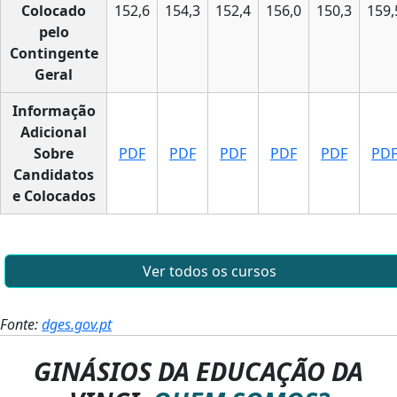
Colocado
152,6
154,3
152,4
156,0
150,3
159,
pelo
Contingente
Geral
Informação
Adicional
Sobre
PDF
PDF
PDF
PDF
PDF
PD
Candidatos
e Colocados
Ver todos os cursos
Fonte:
dges.gov.pt
GINÁSIOS DA EDUCAÇÃO DA