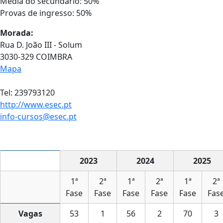
Média do secundário: 50%
Provas de ingresso: 50%
Morada:
Rua D. João III - Solum
3030-329 COIMBRA
Mapa
Tel: 239793120
http://www.esec.pt
info-cursos@esec.pt
2023
2024
2025
1ª
2ª
1ª
2ª
1ª
2ª
Fase
Fase
Fase
Fase
Fase
Fas
Vagas
53
1
56
2
70
3