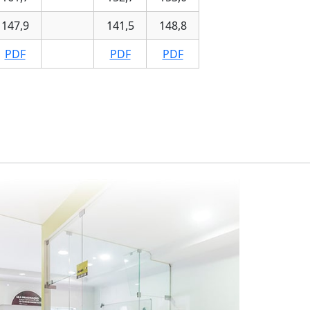
147,9
141,5
148,8
PDF
PDF
PDF