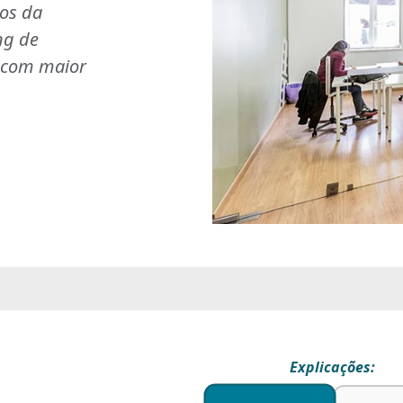
ios da
ng de
s com maior
Explicações: