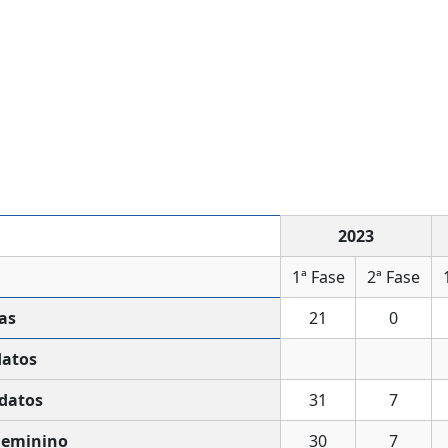
2023
1ª Fase
2ª Fase
as
21
0
datos
datos
31
7
Feminino
30
7