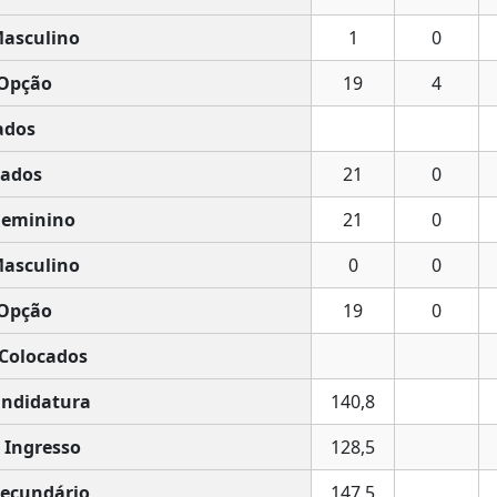
asculino
1
0
Opção
19
4
ados
ados
21
0
Feminino
21
0
asculino
0
0
Opção
19
0
 Colocados
ndidatura
140,8
 Ingresso
128,5
ecundário
147,5