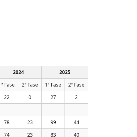
2024
2025
1ª Fase
2ª Fase
1ª Fase
2ª Fase
22
0
27
2
78
23
99
44
74
23
83
40