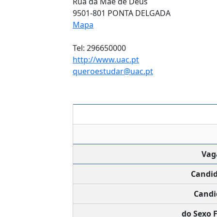
Rua da Mãe de Deus
9501-801 PONTA DELGADA
Mapa
Tel: 296650000
http://www.uac.pt
queroestudar@uac.pt
Vag
Candi
Candi
do Sexo 