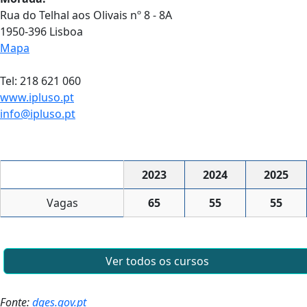
Rua do Telhal aos Olivais nº 8 - 8A
1950-396 Lisboa
Mapa
Tel: 218 621 060
www.ipluso.pt
info@ipluso.pt
2023
2024
2025
Vagas
65
55
55
Ver todos os cursos
Fonte:
dges.gov.pt