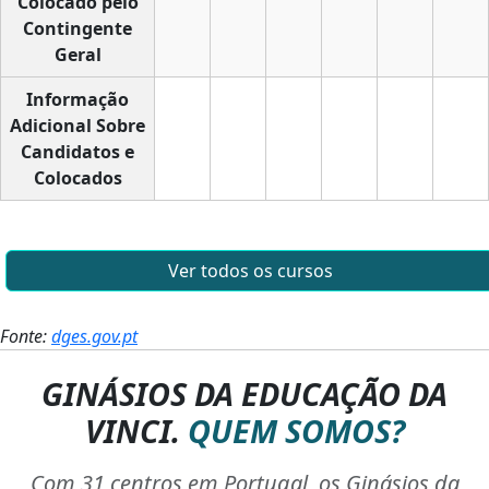
Colocado pelo
Contingente
Geral
Informação
Adicional Sobre
Candidatos e
Colocados
Ver todos os cursos
Fonte:
dges.gov.pt
GINÁSIOS DA EDUCAÇÃO DA
VINCI.
QUEM SOMOS?
Com 31 centros em Portugal, os Ginásios da