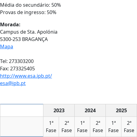
Média do secundário: 50%
Provas de ingresso: 50%
Morada:
Campus de Sta. Apolónia
5300-253 BRAGANÇA
Mapa
Tel: 273303200
Fax: 273325405
http://www.esa.ipb.pt/
esa@ipb.pt
2023
2024
2025
1ª
2ª
1ª
2ª
1ª
2ª
Fase
Fase
Fase
Fase
Fase
Fase