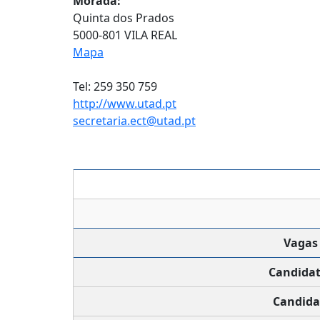
Morada:
Quinta dos Prados
5000-801 VILA REAL
Mapa
Tel: 259 350 759
http://www.utad.pt
secretaria.ect@utad.pt
Vagas
Candida
Candida