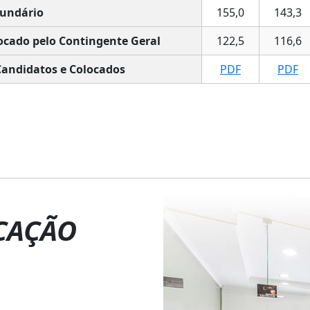
undário
155,0
143,3
ocado pelo Contingente Geral
122,5
116,6
Candidatos e Colocados
PDF
PDF
CAÇÃO