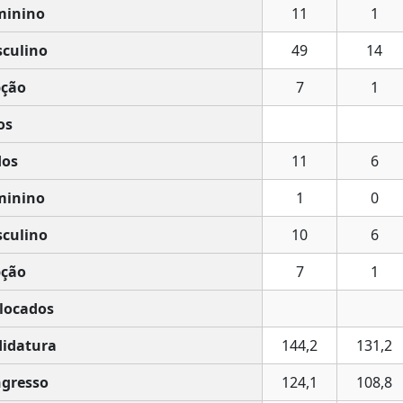
minino
11
1
culino
49
14
ção
7
1
os
os
11
6
minino
1
0
culino
10
6
ção
7
1
locados
idatura
144,2
131,2
gresso
124,1
108,8