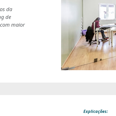
ios da
ng de
s com maior
Explicações: