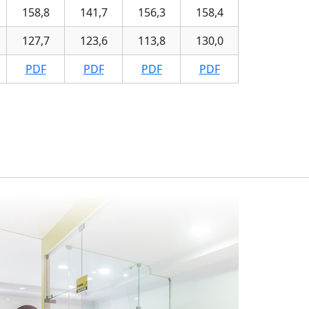
158,8
141,7
156,3
158,4
127,7
123,6
113,8
130,0
PDF
PDF
PDF
PDF