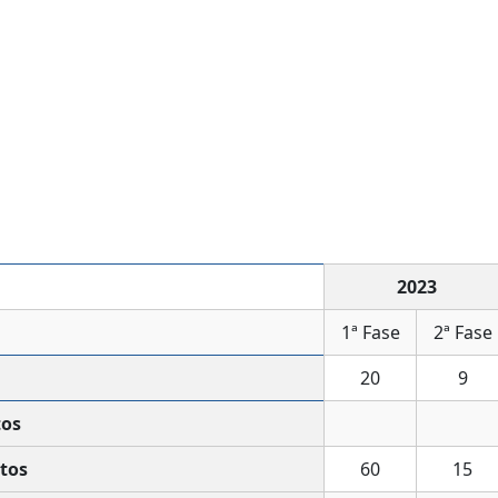
2023
1ª Fase
2ª Fase
20
9
tos
tos
60
15