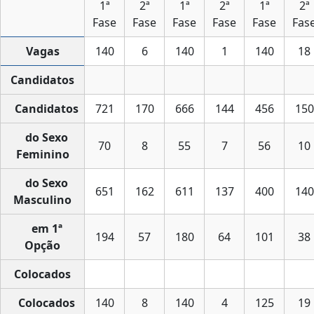
1ª
2ª
1ª
2ª
1ª
2ª
Fase
Fase
Fase
Fase
Fase
Fas
Vagas
140
6
140
1
140
18
Candidatos
Candidatos
721
170
666
144
456
150
do Sexo
70
8
55
7
56
10
Feminino
do Sexo
651
162
611
137
400
140
Masculino
em 1ª
194
57
180
64
101
38
Opção
Colocados
Colocados
140
8
140
4
125
19