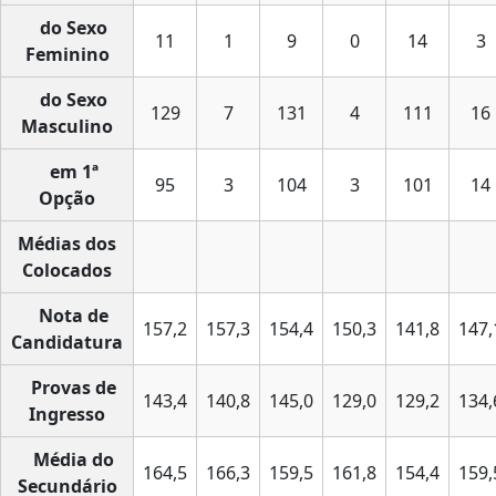
do Sexo
11
1
9
0
14
3
Feminino
do Sexo
129
7
131
4
111
16
Masculino
em 1ª
95
3
104
3
101
14
Opção
Médias dos
Colocados
Nota de
157,2
157,3
154,4
150,3
141,8
147,
Candidatura
Provas de
143,4
140,8
145,0
129,0
129,2
134,
Ingresso
Média do
164,5
166,3
159,5
161,8
154,4
159,
Secundário