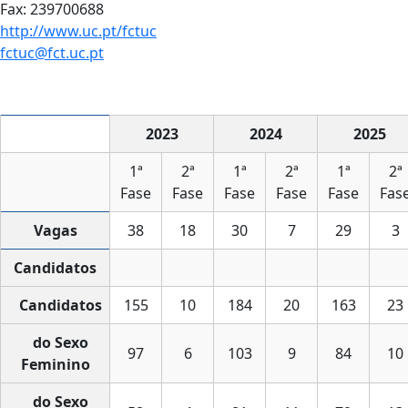
Fax: 239700688
http://www.uc.pt/fctuc
fctuc@fct.uc.pt
2023
2024
2025
1ª
2ª
1ª
2ª
1ª
2ª
Fase
Fase
Fase
Fase
Fase
Fas
Vagas
38
18
30
7
29
3
Candidatos
Candidatos
155
10
184
20
163
23
do Sexo
97
6
103
9
84
10
Feminino
do Sexo