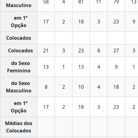
58
4
81
11
79
13
Masculino
em 1ª
17
2
18
3
23
9
Opção
Colocados
Colocados
21
3
23
8
27
3
do Sexo
13
1
13
4
9
1
Feminino
do Sexo
8
2
10
4
18
2
Masculino
em 1ª
17
2
18
3
23
2
Opção
Médias dos
Colocados