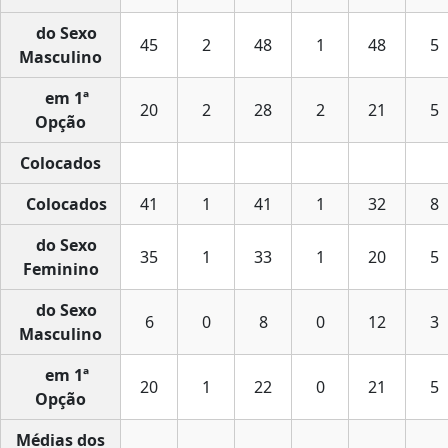
do Sexo
45
2
48
1
48
5
Masculino
em 1ª
20
2
28
2
21
5
Opção
Colocados
Colocados
41
1
41
1
32
8
do Sexo
35
1
33
1
20
5
Feminino
do Sexo
6
0
8
0
12
3
Masculino
em 1ª
20
1
22
0
21
5
Opção
Médias dos