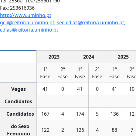
Tel: 253601100/253601190
Fax: 253616936
http://www.uminho.pt
gcii@reitoria.uminho.pt; sec-cdias@reitoria.uminho.pt;
cdias@reitoria.uminho.pt
2023
2024
2025
1ª
2ª
1ª
2ª
1ª
2ª
Fase
Fase
Fase
Fase
Fase
Fas
Vagas
41
0
41
0
41
10
Candidatos
Candidatos
167
4
174
5
136
12
do Sexo
122
2
126
4
88
7
Feminino