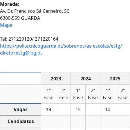
Morada:
Av. Dr. Francisco Sá Carneiro, 50
6300-559 GUARDA
Mapa
Tel: 271220120/ 271220164
https://politecnicoguarda.pt/sobrenos/as-escolas/estg/
diretor.estg@ipg.pt
2023
2024
2025
1ª
2ª
1ª
2ª
1ª
2ª
Fase
Fase
Fase
Fase
Fase
Fase
Vagas
19
15
10
Candidatos