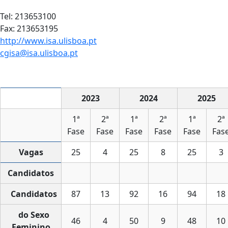
Tel: 213653100
Fax: 213653195
http://www.isa.ulisboa.pt
cgisa@isa.ulisboa.pt
2023
2024
2025
1ª
2ª
1ª
2ª
1ª
2ª
Fase
Fase
Fase
Fase
Fase
Fas
Vagas
25
4
25
8
25
3
Candidatos
Candidatos
87
13
92
16
94
18
do Sexo
46
4
50
9
48
10
Feminino