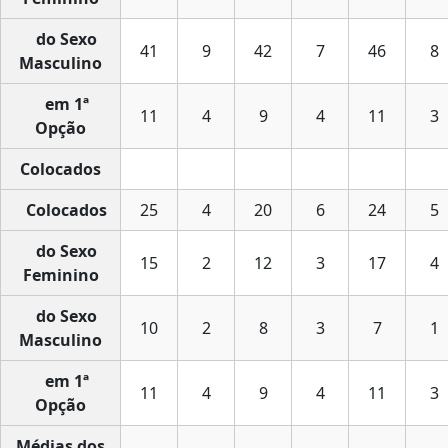
do Sexo
41
9
42
7
46
8
Masculino
em 1ª
11
4
9
4
11
3
Opção
Colocados
Colocados
25
4
20
6
24
5
do Sexo
15
2
12
3
17
4
Feminino
do Sexo
10
2
8
3
7
1
Masculino
em 1ª
11
4
9
4
11
3
Opção
Médias dos