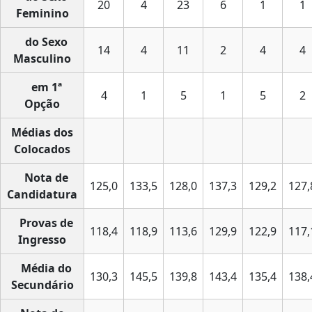
20
4
23
6
1
1
Feminino
do Sexo
14
4
11
2
4
4
Masculino
em 1ª
4
1
5
1
5
2
Opção
Médias dos
Colocados
Nota de
125,0
133,5
128,0
137,3
129,2
127,
Candidatura
Provas de
118,4
118,9
113,6
129,9
122,9
117,
Ingresso
Média do
130,3
145,5
139,8
143,4
135,4
138,
Secundário