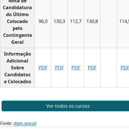
Nota de
Candidatura
do Último
Colocado
96,0
130,3
112,7
130,8
114,
pelo
Contingente
Geral
Informação
Adicional
Sobre
PDF
PDF
PDF
PDF
PD
Candidatos
e Colocados
Ver todos os cursos
Fonte:
dges.gov.pt