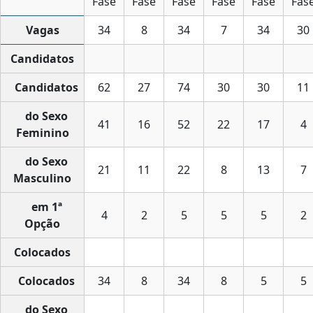
Fase
Fase
Fase
Fase
Fase
Fas
Vagas
34
8
34
7
34
30
Candidatos
Candidatos
62
27
74
30
30
11
do Sexo
41
16
52
22
17
4
Feminino
do Sexo
21
11
22
8
13
7
Masculino
em 1ª
4
2
5
5
5
2
Opção
Colocados
Colocados
34
8
34
8
5
5
do Sexo