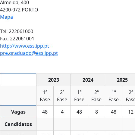
Almeida, 400
4200-072 PORTO
Mapa
Tel: 222061000
Fax: 222061001
http://www.ess.ipp.pt
pre.graduado@ess.ipp.pt
2023
2024
2025
1ª
2ª
1ª
2ª
1ª
2ª
Fase
Fase
Fase
Fase
Fase
Fas
Vagas
48
4
48
8
48
12
Candidatos