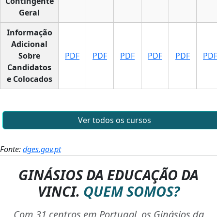
Contingente
Geral
Informação
Adicional
Sobre
PDF
PDF
PDF
PDF
PDF
PD
Candidatos
e Colocados
Ver todos os cursos
Fonte:
dges.gov.pt
GINÁSIOS DA EDUCAÇÃO DA
VINCI.
QUEM SOMOS?
Com 31 centros em Portugal, os Ginásios da