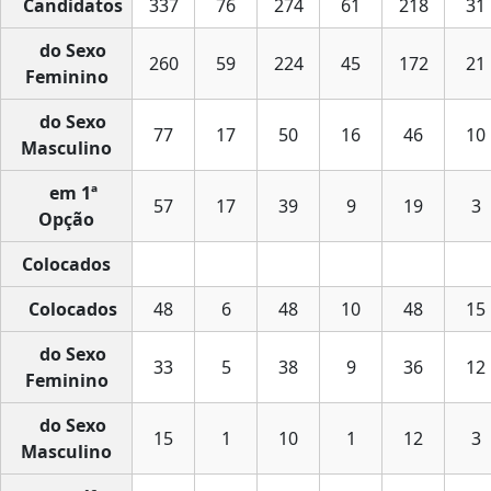
Candidatos
337
76
274
61
218
31
do Sexo
260
59
224
45
172
21
Feminino
do Sexo
77
17
50
16
46
10
Masculino
em 1ª
57
17
39
9
19
3
Opção
Colocados
Colocados
48
6
48
10
48
15
do Sexo
33
5
38
9
36
12
Feminino
do Sexo
15
1
10
1
12
3
Masculino