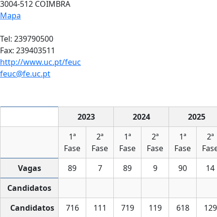
3004-512 COIMBRA
Mapa
Tel: 239790500
Fax: 239403511
http://www.uc.pt/feuc
feuc@fe.uc.pt
2023
2024
2025
1ª
2ª
1ª
2ª
1ª
2ª
Fase
Fase
Fase
Fase
Fase
Fas
Vagas
89
7
89
9
90
14
Candidatos
Candidatos
716
111
719
119
618
129