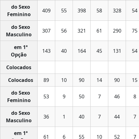
do Sexo
409
55
398
58
328
54
Feminino
do Sexo
307
56
321
61
290
75
Masculino
em 1ª
143
40
164
45
131
54
Opção
Colocados
Colocados
89
10
90
14
90
15
do Sexo
53
9
50
7
46
8
Feminino
do Sexo
36
1
40
7
44
7
Masculino
em 1ª
61
6
55
10
52
7