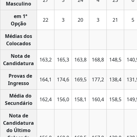
27
5
24
4
25
6
Masculino
em 1ª
22
3
20
3
21
5
Opção
Médias dos
Colocados
Nota de
163,2
165,3
163,8
168,8
148,5
140,
Candidatura
Provas de
164,1
174,6
169,5
177,2
138,4
131,
Ingresso
Média do
162,4
156,0
158,1
160,4
158,5
149,
Secundário
Nota de
Candidatura
do Último