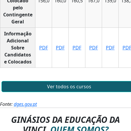
Colocado
156,0
160,0
160,5
167,0
139,0
138,
pelo
Contingente
Geral
Informação
Adicional
Sobre
PDF
PDF
PDF
PDF
PDF
PD
Candidatos
e Colocados
Ver todos os cursos
Fonte:
dges.gov.pt
GINÁSIOS DA EDUCAÇÃO DA
VINCI.
QUEM SOMOS?