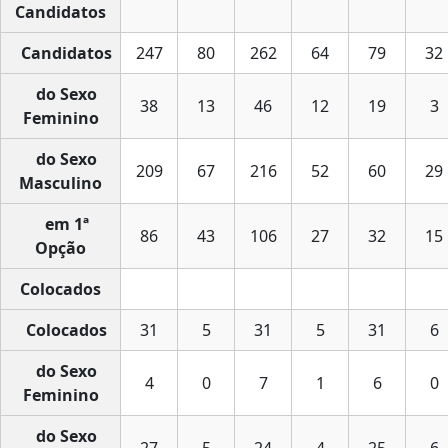
Candidatos
Candidatos
247
80
262
64
79
32
do Sexo
38
13
46
12
19
3
Feminino
do Sexo
209
67
216
52
60
29
Masculino
em 1ª
86
43
106
27
32
15
Opção
Colocados
Colocados
31
5
31
5
31
6
do Sexo
4
0
7
1
6
0
Feminino
do Sexo